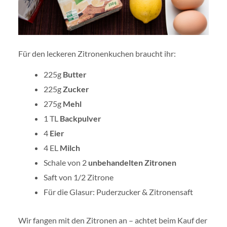
Für den leckeren Zitronenkuchen braucht ihr:
225g
Butter
225g
Zucker
275g
Mehl
1 TL
Backpulver
4
Eier
4 EL
Milch
Schale von 2
unbehandelten Zitronen
Saft von 1/2 Zitrone
Für die Glasur: Puderzucker & Zitronensaft
Wir fangen mit den Zitronen an – achtet beim Kauf der